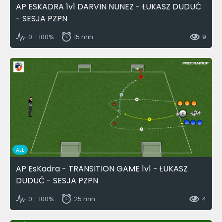
AP ESKADRA 1v1 DARVIN NUNEZ - ŁUKASZ DUDUĆ
- SESJA PZPN
0 - 100%
15 min
9
ALL
AP EsKadra - TRANSITION GAME 1v1 - ŁUKASZ
DUDUĆ - SESJA PZPN
0 - 100%
25 min
4