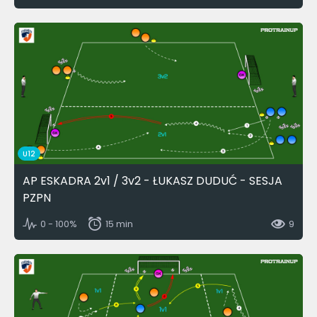
U12
AP ESKADRA 2v1 / 3v2 - ŁUKASZ DUDUĆ - SESJA
PZPN
0 - 100%
15 min
9