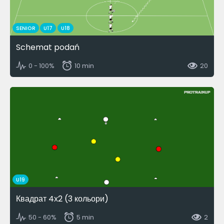
SENIOR
U17
U18
Schemat podań
0 - 100%
10 min
20
U19
Квадрат 4х2 (3 кольори)
50 - 60%
5 min
2