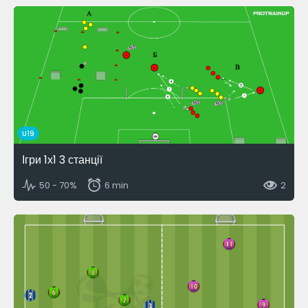
U19
Ігри 1х1 3 станції
50 - 70%
6 min
2