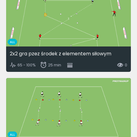
ALL
2x2 gra pzez środek z elementem siłowym
65 - 100%
25 min
0
ALL