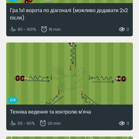
Гра 1х1 ворота по діагоналі (можливо додавати 2х2
після)
80 - 100%
16 min
2
U14
Техніка ведення та контролю м'яча
50 - 60%
20 min
3