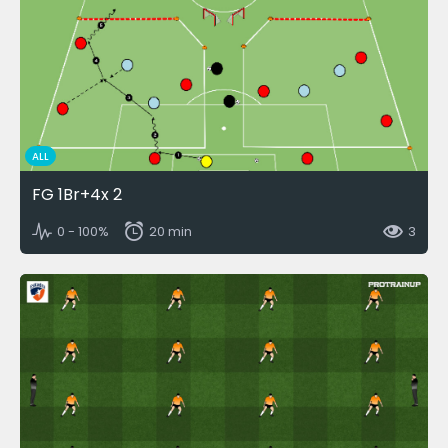
ALL
FG 1Br+4x 2
0 - 100%
20 min
3