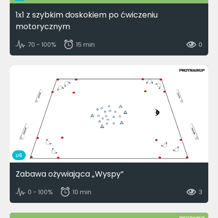
1x1 z szybkim doskokiem po ćwiczeniu
motorycznym
70 - 100%
15 min
0
U6
Zabawa ożywiająca „Wyspy”
0 - 100%
10 min
3