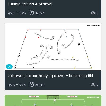
Funinio. 2x2 na 4 bramki
0 - 100%
15 min
0
U6
Zabawa: „Samochody i garaże” – kontrola piłki
0 - 100%
15 min
0