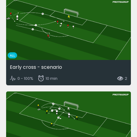
ALL
Early cross - scenario
0 - 100%
10 min
2