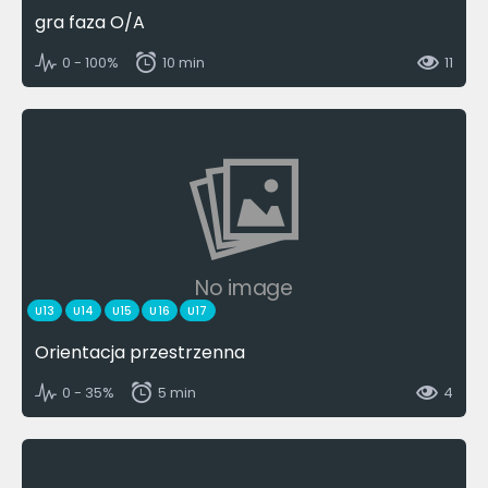
gra faza O/A
0 - 100%
10 min
11
No image
U13
U14
U15
U16
U17
Orientacja przestrzenna
0 - 35%
5 min
4