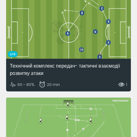
U14
Технічний комплекс передач- тактичні взаємодії
розвитку атаки
60 - 80%
20 min
1