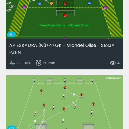
ALL
AP ESKADRA 3v3+4+GK - Michael Olise - SESJA
PZPN
0 - 100%
20 min
4
U15