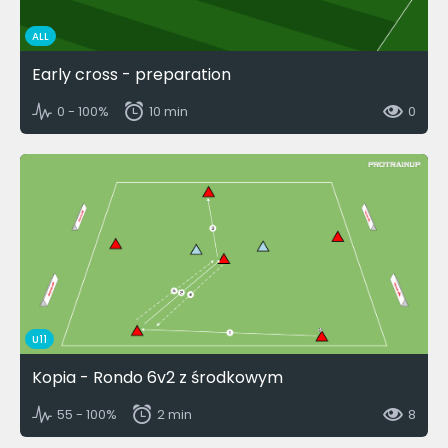
ALL
Early cross - preparation
0 - 100%
10 min
0
U11
Kopia - Rondo 6v2 z środkowym
55 - 100%
2 min
8