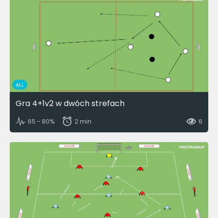
ALL
Gra 4+1v2 w dwóch strefach
65 - 80%
2 min
6