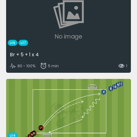
No image
U16
U17
Br + 5 + 1 x 4
80 - 100%
5 min
1
U14