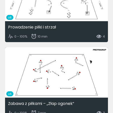
U6
Prowadzenie piłki i strzał
0 - 100%
10 min
4
U6
Zabawa z piłkami – „Złap ogonek”
0 - 100%
7 min
3