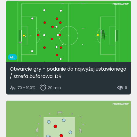
ALL
Otwarcie gry - podanie do najwyżej ustawionego
/ strefa buforowa. DR
70 - 100%
20 min
6