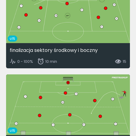
U15
finalizacja sektory środkowy i boczny
0 - 100%
10 min
15
U15