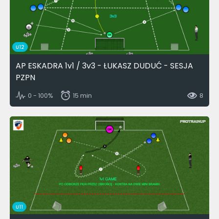
U12
AP ESKADRA 1v1 / 3v3 - ŁUKASZ DUDUĆ - SESJA
PZPN
0 - 100%
15 min
8
U11