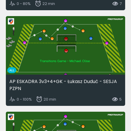
0 - 80%
22 min
7
ALL
AP ESKADRA 3v3+4+GK - Łukasz Duduć - SESJA
PZPN
0 - 100%
20 min
5