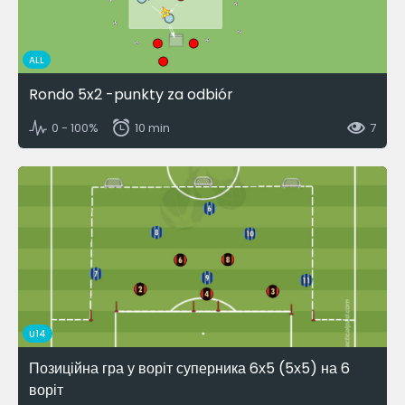
ALL
Rondo 5x2 -punkty za odbiór
0 - 100%
10 min
7
U14
Позиційна гра у воріт суперника 6х5 (5х5) на 6
воріт