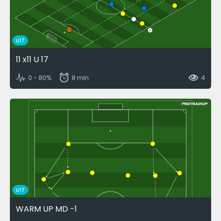
U17
11 x11 U 17
0 - 80%
8 min
4
U17
WARM UP MD -1