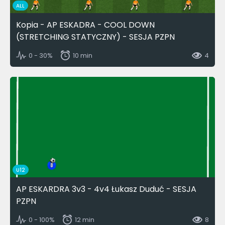
ALL
Kopia - AP ESKADRA - COOL DOWN
(STRETCHING STATYCZNY) - SESJA PZPN
0 - 30%
10 min
4
U12
AP ESKARDRA 3v3 - 4v4 Łukasz Duduć - SESJA
PZPN
0 - 100%
12 min
8