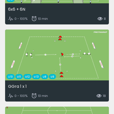
6x6 + 6N
0 - 100%
10 min
8
U10
U11
U12
U13
U8
U9
GGra 1 x 1
0 - 100%
10 min
18