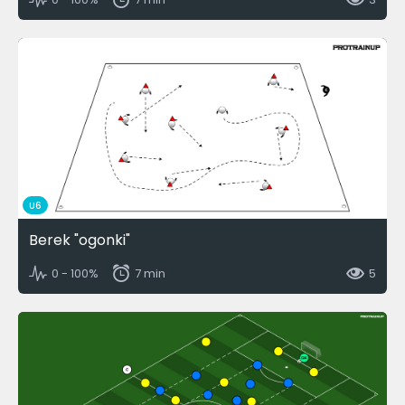
U6
Berek "ogonki"
0 - 100%
7 min
5