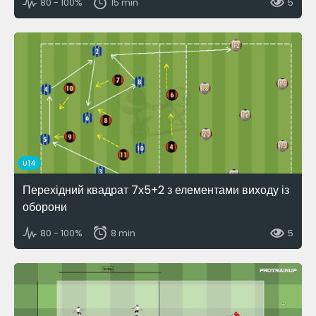
80 - 100%
15 min
5
U14
Перехідний квадрат 7х5+2 з елементами виходу із
оборони
80 - 100%
8 min
5