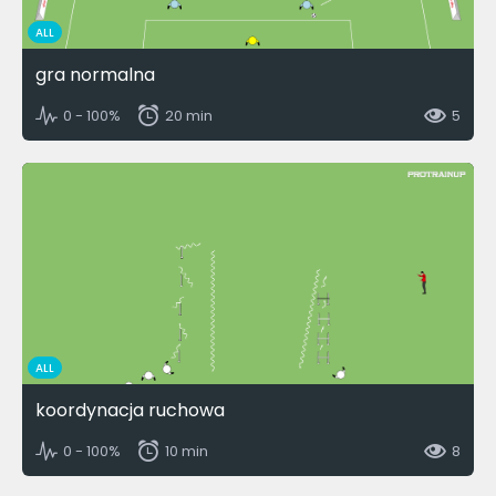
ALL
gra normalna
0 - 100%
20 min
5
ALL
koordynacja ruchowa
0 - 100%
10 min
8