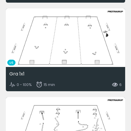
U6
Gra 1x1
0 - 100%
15 min
6