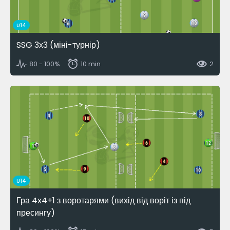
U14
SSG 3х3 (міні-турнір)
80 - 100%
10 min
2
U14
Гра 4х4+1 з воротарями (вихід від воріт із під
пресингу)